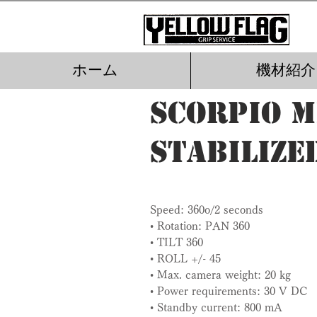
ホーム
機材紹介
Scorpio M
Stabilize
Speed: 360o/2 seconds
• Rotation: PAN 360
• TILT 360
• ROLL +/- 45
• Max. camera weight: 20 kg
• Power requirements: 30 V DC
• Standby current: 800 mA